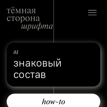
01
знаковый 
состав
how-to